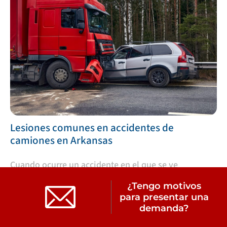
Lesiones comunes en accidentes de
camiones en Arkansas
​Cuando ocurre un accidente en el que se ve
involucrado un camión comercial de gran tamaño,
¿Tengo motivos
las consecuencias pueden ser devastadoras. Debido
para presentar una
a que […]
demanda?
LEER MÁS