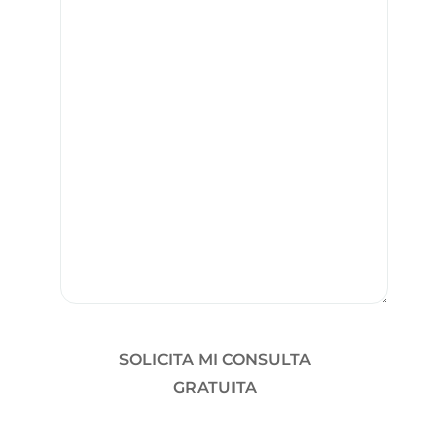
qué
nuevo?
podemos
ayudarte?
SOLICITA MI CONSULTA
GRATUITA